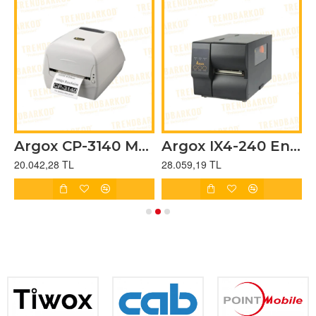
00 DPI)
Argox CP-3140 Masaüstü Barkod Yazıcı 300 DPI (Ethernetli)
Argox IX4-240 Endüstriyel Barkod / Etiket Yazıcı (203 DPI)
20.042,28 TL
28.059,19 TL
3