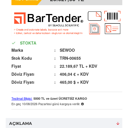
STOKTA
Marka
: 
SEWOO
Stok Kodu
:
TRN-00655
Fiyat
:
22.189,67 TL
+ KDV
Döviz Fiyatı
:
406,04 €
+ KDV
Döviz Fiyatı
:
465,00 $
+ KDV
Teslimat Bilgisi:
5000 TL ve üzeri ÜCRETSİZ KARGO
En geç
10/08/2026 Pazartesi
günü kargoya verilir.
AÇIKLAMA