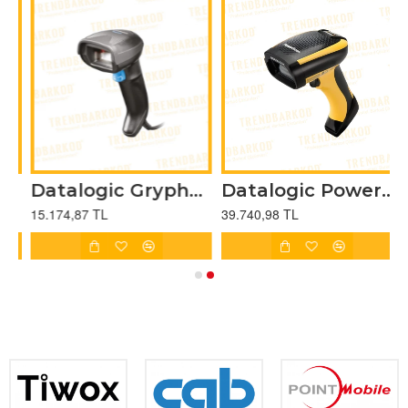
od Barkod Okuyucu (2D)
Datalogic Gryphon GD4590 Kablosuz Karekod Barkod Okuyucu (2D)
Datalogic PowerScan PM9500 Endüstriyel Barkod Okuyucu (2D)
15.174,87 TL
39.740,98 TL