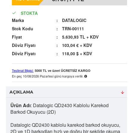
STOKTA
Marka
: 
DATALOGIC
Stok Kodu
:
TRN-00111
Fiyat
:
5.630,93 TL
+ KDV
Döviz Fiyatı
:
103,04 €
+ KDV
Döviz Fiyatı
:
118,00 $
+ KDV
Teslimat Bilgisi:
5000 TL ve üzeri ÜCRETSİZ KARGO
En geç
10/08/2026 Pazartesi
günü kargoya verilir.
AÇIKLAMA
Ürün Adı
: Datalogic QD2430 Kablolu Karekod
Barkod Okuyucu (2D)
Datalogic QD2430 kablolu karekod barkod okuyucu,
2D ve 1D barkodları hızlı ve doğru bir şekilde okuma