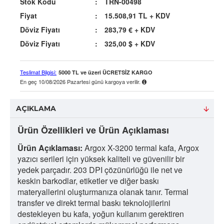
Stok Kodu
:
TRN-00498
Fiyat
:
15.508,91 TL
+ KDV
Döviz Fiyatı
:
283,79 €
+ KDV
Döviz Fiyatı
:
325,00 $
+ KDV
Teslimat Bilgisi:
5000 TL ve üzeri ÜCRETSİZ KARGO
En geç
10/08/2026 Pazartesi
günü kargoya verilir.
AÇIKLAMA
Ürün Özellikleri ve Ürün Açıklaması
Ürün Açıklaması:
Argox X-3200 termal kafa, Argox
yazıcı serileri için yüksek kaliteli ve güvenilir bir
yedek parçadır. 203 DPI çözünürlüğü ile net ve
keskin barkodlar, etiketler ve diğer baskı
materyallerini oluşturmanıza olanak tanır. Termal
transfer ve direkt termal baskı teknolojilerini
destekleyen bu kafa, yoğun kullanım gerektiren