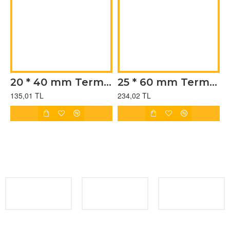
20 * 40 mm Termal Sürsajlı Yapışkanlı Etiket (1000)
25 * 60 mm Termal Sürsajlı Yapışkanlı Etiket (1000)
135,01 TL
234,02 TL
1