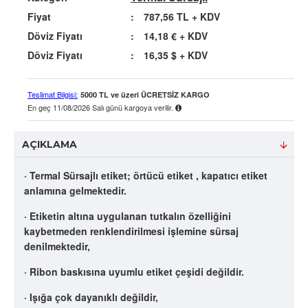
Fiyat
:
787,56 TL
+ KDV
Döviz Fiyatı
:
14,18 €
+ KDV
Döviz Fiyatı
:
16,35 $
+ KDV
Teslimat Bilgisi:
5000 TL ve üzeri ÜCRETSİZ KARGO
En geç
11/08/2026 Salı
günü kargoya verilir.
AÇIKLAMA
· Termal Sürsajlı etiket; örtücü etiket , kapatıcı etiket
anlamına gelmektedir.
· Etiketin altına uygulanan tutkalın özelliğini
kaybetmeden renklendirilmesi işlemine sürsaj
denilmektedir,
· Ribon baskısına uyumlu etiket çeşidi değildir.
· Işığa çok dayanıklı değildir,