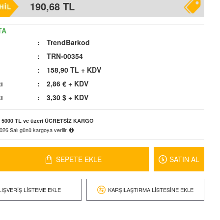
190,68 TL
TA
: 
TrendBarkod
:
TRN-00354
:
158,90 TL
+ KDV
ı
:
2,86 €
+ KDV
ı
:
3,30 $
+ KDV
5000 TL ve üzeri ÜCRETSİZ KARGO
026 Salı
günü kargoya verilir.
SEPETE EKLE
SATIN AL
LIŞVERIŞ LISTEME EKLE
KARŞILAŞTIRMA LISTESINE EKLE