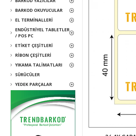
BARKOD YAZICILAR
BARKOD OKUYUCULAR
EL TERMINALLERI
ENDÜSTRIYEL TABLETLER
/ POS PC
ETIKET ÇEŞITLERI
RIBON ÇEŞITLERI
YIKAMA TALIMATLARI
SÜRÜCÜLER
YEDEK PARÇALAR