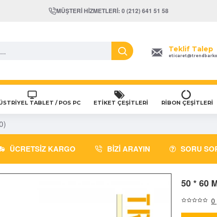
MÜŞTERI HIZMETLERI: 0 (212) 641 51 58
Teklif Talep
eticaret@trendbark
STRİYEL TABLET / POS PC
ETİKET ÇEŞİTLERİ
RİBON ÇEŞİTLERİ
0)
ÜCRETSIZ KARGO
BIZI ARAYIN
SORU SO
50 * 60
0