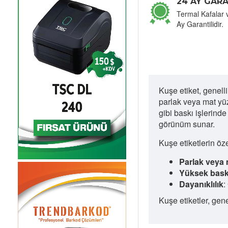
24 AY GARA
Termal Kafalar 
Ay Garantilidir.
Kuşe etiket, genell
parlak veya mat yüz
gibi baskı işlerinde
görünüm sunar.
Kuşe etiketlerin özel
Parlak veya
Yüksek baskı
Dayanıklılık
:
Kuşe etiketler, genel