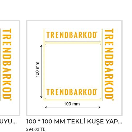
10 * 72 MM STANDART KUYUMCU ETİKETİ (1250)
100 * 100 MM TEKLİ KUŞE YAPIŞKANLI ETİKET (500)
294,02 TL