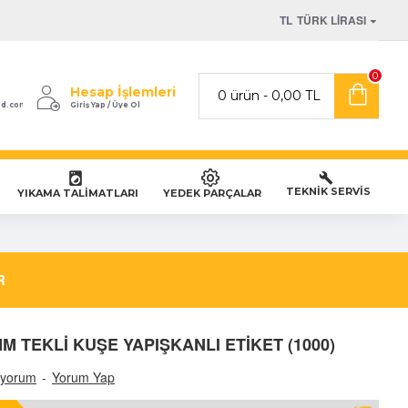
TL
TÜRK LIRASI
0
Hesap İşlemleri
0 ürün - 0,00 TL
od.com
Giriş Yap / Üye Ol
TEKNİK SERVİS
YIKAMA TALİMATLARI
YEDEK PARÇALAR
R
 MM TEKLİ KUŞE YAPIŞKANLI ETİKET (1000)
 yorum
-
Yorum Yap