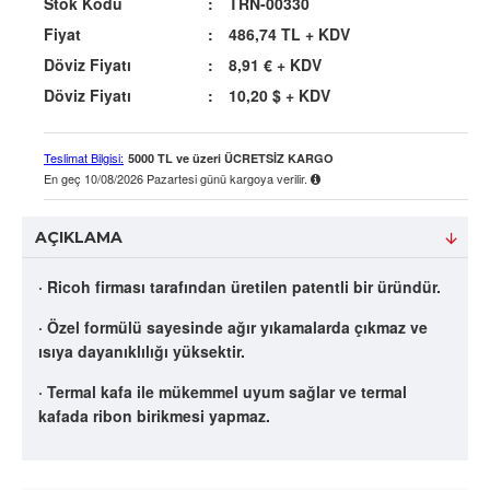
Stok Kodu
:
TRN-00330
Fiyat
:
486,74 TL
+ KDV
Döviz Fiyatı
:
8,91 €
+ KDV
Döviz Fiyatı
:
10,20 $
+ KDV
Teslimat Bilgisi:
5000 TL ve üzeri ÜCRETSİZ KARGO
En geç
10/08/2026 Pazartesi
günü kargoya verilir.
AÇIKLAMA
· Ricoh firması tarafından üretilen patentli bir üründür.
· Özel formülü sayesinde ağır yıkamalarda çıkmaz ve
ısıya dayanıklılığı yüksektir.
· Termal kafa ile mükemmel uyum sağlar ve termal
kafada ribon birikmesi yapmaz.