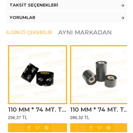
TAKSIT SEÇENEKLERI
YORUMLAR
AYNI MARKADAN
İLGINIZI ÇEKEBILIR
0 WAX/RESIN RIBON
110 MM * 74 MT. T-40 TEKSTİL RESIN RIBON
110 MM * 74 MT. T-70 RESIN RIBON
256,37 TL
286,32 TL
2