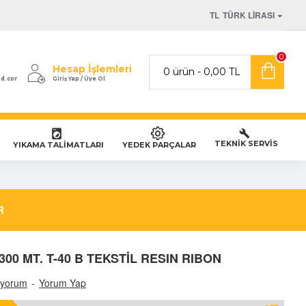
TL
TÜRK LIRASI
0
Hesap İşlemleri
0 ürün - 0,00 TL
od.com
Giriş Yap / Üye Ol
TEKNİK SERVİS
YIKAMA TALİMATLARI
YEDEK PARÇALAR
R
 300 MT. T-40 B TEKSTİL RESIN RIBON
 yorum
-
Yorum Yap