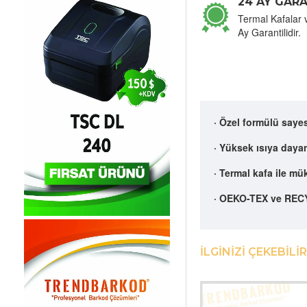
24 AY GARA
Termal Kafalar 
Ay Garantilidir.
· Özel formülü saye
· Yüksek ısıya dayan
· Termal kafa ile m
· OEKO-TEX ve RECY
İLGINIZI ÇEKEBILIR