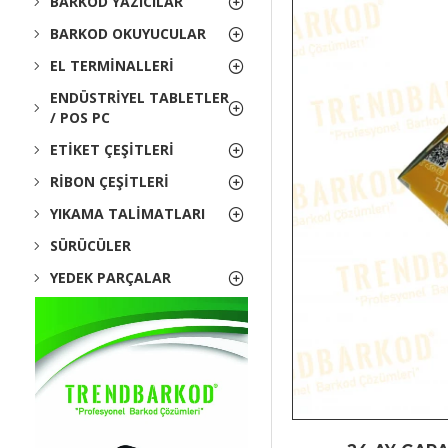
BARKOD YAZICILAR
BARKOD OKUYUCULAR
EL TERMINALLERI
ENDÜSTRIYEL TABLETLER
/ POS PC
ETIKET ÇEŞITLERI
RIBON ÇEŞITLERI
YIKAMA TALIMATLARI
SÜRÜCÜLER
YEDEK PARÇALAR