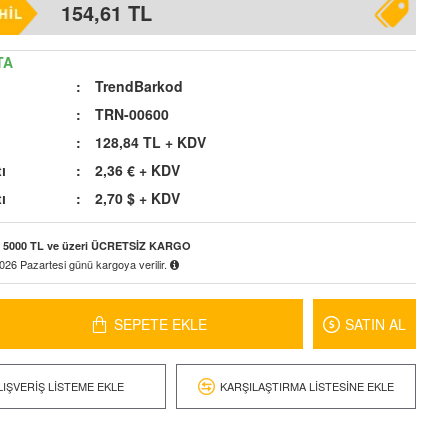
154,61 TL
TA
: 
TrendBarkod
:
TRN-00600
:
128,84 TL
+ KDV
ı
:
2,36 €
+ KDV
ı
:
2,70 $
+ KDV
5000 TL ve üzeri ÜCRETSİZ KARGO
026 Pazartesi
günü kargoya verilir.
SEPETE EKLE
SATIN AL
LIŞVERIŞ LISTEME EKLE
KARŞILAŞTIRMA LISTESINE EKLE