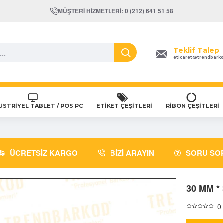
MÜŞTERI HIZMETLERI: 0 (212) 641 51 58
Teklif Talep
eticaret@trendbark
STRİYEL TABLET / POS PC
ETİKET ÇEŞİTLERİ
RİBON ÇEŞİTLERİ
ÜCRETSIZ KARGO
BIZI ARAYIN
SORU SO
30 MM *
0