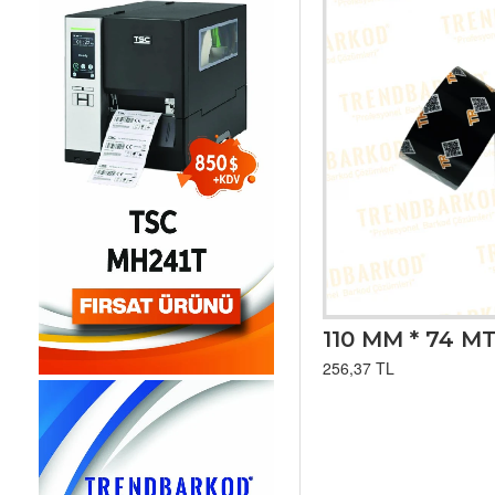
110 MM * 74 MT. T-30 WAX/RESIN RIBON
TL
256,37 TL