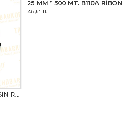
25 MM * 300 MT. B110A RİBON
237,64 TL
110 MM * 74 MT. T-70 RESIN RIBON