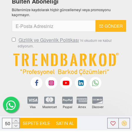
Bülten Aboneliği
Bültenimize kaydolarak hiçbir güncellemeyi veya promosyonu
kaçırmayın.
GÖNDER
Gizlilik ve Güvenlik Politikası
'ni okudum ve kabul
ediyorum.
Visa
Mastercart
Paypal
Amex
Discover
SEPETE EKLE
SATIN AL
Copyright © 2021 - 2026 Trendbarkod Etiket San. ve Tic.Ltd.Şti