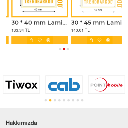
 (2000)
30 * 40 mm Lamine Termal Yapışkanlı Etiket (1000)
30 * 45 mm Lamine Termal Yapışkanlı Etiket (1000)
133,34 TL
140,01 TL
1
Hakkımızda