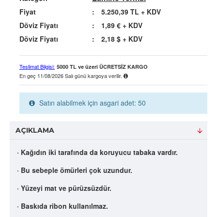
Fiyat
:
5.250,39 TL
+ KDV
Döviz Fiyatı
:
1,89 €
+ KDV
Döviz Fiyatı
:
2,18 $
+ KDV
Teslimat Bilgisi:
5000 TL ve üzeri ÜCRETSİZ KARGO
En geç
11/08/2026 Salı
günü kargoya verilir.
Satın alabilmek için asgari adet: 50
AÇIKLAMA
· Kağıdın iki tarafında da koruyucu tabaka vardır.
· Bu sebeple ömürleri çok uzundur.
· Yüzeyi mat ve pürüzsüzdür.
· Baskıda ribon kullanılmaz.