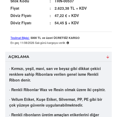
Stok Kodu
:
TRN-00537
Fiyat
:
2.623,38 TL
+ KDV
Döviz Fiyatı
:
47,22 €
+ KDV
Döviz Fiyatı
:
54,45 $
+ KDV
Teslimat Bilgisi:
5000 TL ve üzeri ÜCRETSİZ KARGO
En geç
11/08/2026 Salı
günü kargoya verilir.
AÇIKLAMA
· Kırmızı, yeşil, mavi, sarı ve beyaz gibi dikkat çekici
renklere sahip Ribonlara verilen genel isme Renkli
Ribon denir.
· Renkli Ribonlar Wax ve Resin olmak üzere iki çeşittir.
· Vellum Etiket, Kuşe Etiket, Silvermat, PP, PE gibi bir
çok yüzeye güvenle uygulanabilmektedir.
· Renkli ribonların üretim amaçları etiketlerini diğer