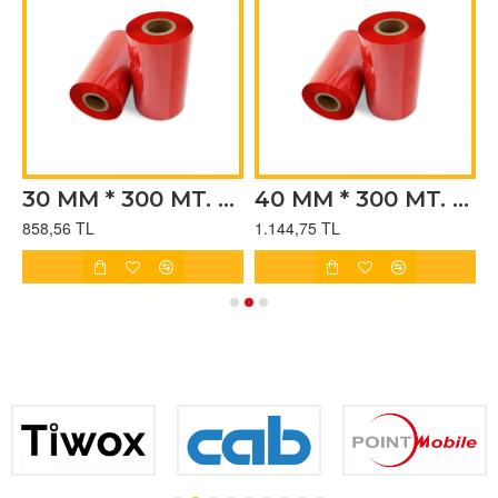
30 MM * 300 MT. KIRMIZI RESIN RİBON
40 MM * 300 MT. KIRMIZI RESIN RİBON
858,56 TL
1.144,75 TL
1